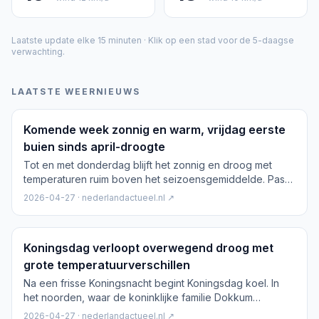
Laatste update elke 15 minuten · Klik op een stad voor de 5-daagse
verwachting.
LAATSTE WEERNIEUWS
Komende week zonnig en warm, vrijdag eerste
buien sinds april-droogte
Tot en met donderdag blijft het zonnig en droog met
temperaturen ruim boven het seizoensgemiddelde. Pas
vrijdag, met de start van mei, neemt de kans op buien iets
2026-04-27 · nederlandactueel.nl ↗
toe.
Koningsdag verloopt overwegend droog met
grote temperatuurverschillen
Na een frisse Koningsnacht begint Koningsdag koel. In
het noorden, waar de koninklijke familie Dokkum
bezoekt, blijft het rond 12 graden; in het zuiden lokaal 19
2026-04-27 · nederlandactueel.nl ↗