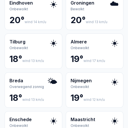
☀️
☁️
Eindhoven
Groningen
Onbewolkt
Bewolkt
20°
20°
wind 14 km/u
wind 13 km/u
☀️
☀️
Tilburg
Almere
Onbewolkt
Onbewolkt
18°
19°
wind 13 km/u
wind 17 km/u
🌤️
☀️
Breda
Nijmegen
Overwegend zonnig
Onbewolkt
18°
19°
wind 13 km/u
wind 12 km/u
☀️
☀️
Enschede
Maastricht
Onbewolkt
Onbewolkt