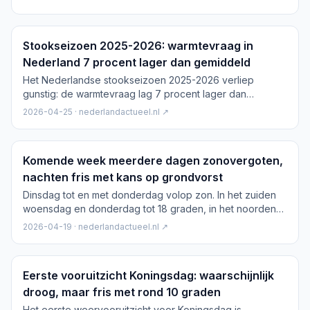
graden. Verspreid wat bewolking, later in de
kustgebieden mogelijk een bui.
Stookseizoen 2025-2026: warmtevraag in
Nederland 7 procent lager dan gemiddeld
Het Nederlandse stookseizoen 2025-2026 verliep
gunstig: de warmtevraag lag 7 procent lager dan
gemiddeld. December was uitermate zacht; alleen januari
2026-04-25 · nederlandactueel.nl ↗
was kouder dan normaal.
Komende week meerdere dagen zonovergoten,
nachten fris met kans op grondvorst
Dinsdag tot en met donderdag volop zon. In het zuiden
woensdag en donderdag tot 18 graden, in het noorden
koeler. Nachten dalen naar 0 tot 4 graden met kans op
2026-04-19 · nederlandactueel.nl ↗
grondvorst.
Eerste vooruitzicht Koningsdag: waarschijnlijk
droog, maar fris met rond 10 graden
Het eerste weervooruitzicht voor Koningsdag is