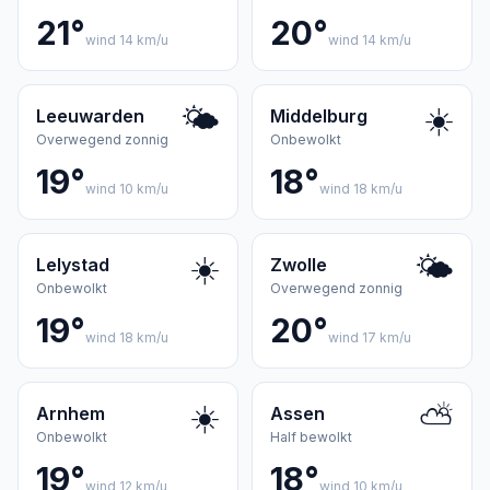
21°
20°
wind 14 km/u
wind 14 km/u
🌤️
☀️
Leeuwarden
Middelburg
Overwegend zonnig
Onbewolkt
19°
18°
wind 10 km/u
wind 18 km/u
☀️
🌤️
Lelystad
Zwolle
Onbewolkt
Overwegend zonnig
19°
20°
wind 18 km/u
wind 17 km/u
☀️
⛅
Arnhem
Assen
Onbewolkt
Half bewolkt
19°
18°
wind 12 km/u
wind 10 km/u