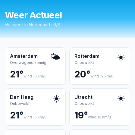
Weer Actueel
Het weer in Nederland · 6/8
🌤️
☀️
Amsterdam
Rotterdam
Overwegend zonnig
Onbewolkt
21°
20°
wind 13 km/u
wind 19 km/u
☀️
☀️
Den Haag
Utrecht
Onbewolkt
Onbewolkt
21°
19°
wind 16 km/u
wind 16 km/u